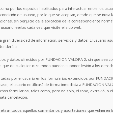
así como por los espacios habilitados para interactuar entre los 
condición de usuario, por lo que se aceptan, desde que se inicia l
aciones, sin perjuicio de la aplicación de la correspondiente norm
usuario leerlas cada vez que visite el sitio web.
ran diversidad de información, servicios y datos. El usuario asu
tenderá a:
icios y datos ofrecidos por FUNDACION VALORA 2, sin que sea con
co, o que de cualquier otro modo puedan suponer lesión a los dere
portadas por el usuario en los formularios extendidos por FUNDA
do caso, el usuario notificará de forma inmediata a FUNDACION VA
chos formularios, tales como, pero no sólo, el robo, extravió, o e
iata cancelación.
rar todos aquellos comentarios y aportaciones que vulneren la l